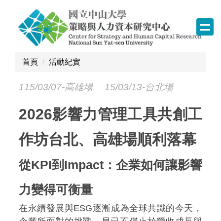
跳
到
主
要
內
首頁
活動紀實
容
區
115/03/07-高雄場 15/03/13-台北場
塊
2026
影響力管理工具共創工
作坊台北、高雄場順利落幕
從KPI到Impact：企業如何讓影響
力變得可衡量
在永續發展與ESG逐漸成為全球共識的今天，