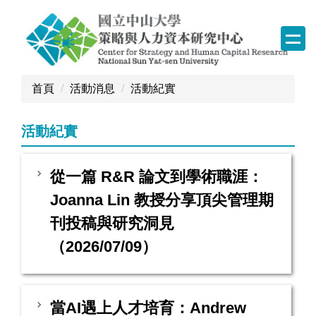
跳
到
主
要
內
首頁
活動消息
活動紀實
容
區
塊
活動紀實
從一篇 R&R 論文到學術職涯：
Joanna Lin 教授分享頂尖管理期
刊投稿與研究洞見
（2026/07/09）
當AI遇上人才培育：Andrew