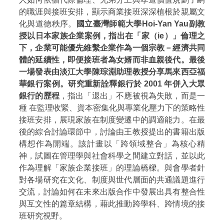
的職涯與接班安排，顯示商業接班深深植根於親屬文
化與道德秩序。
國立臺灣師範大學Hoi-Yan Yau副教
授以日本家族企業案例，指出在「家（ie）」倫理之
下，企業可能優先維繫企業作為一個宗教－經濟共同
體的延續性，即便接班者為女婿而非血親後代。最後
一場發表由淡江大學陳琮淵助理教授分享馬來西亞福
華銀行案例。研究重新詮釋銀行於 2001 年併入大眾
銀行的歷程
，指出「退出」不應被視為失敗，而是一
種 在監理收緊、資本密集化與專業化壓力下的策略性
接班安排，展現家族在制度變遷中的調適能力。在最
後的綜合討論環節中，討論由王教授提出的書籍出版
構想作為開端。該計畫以「跨領域整合」為核心精
神，試圖在管理學與社會科學之間建立對話，並以此
作為理解「家族企業接班」的理論橋樑。與會學者針
對各場研究在文化、制度與世代層面的共通議題進行
交流，討論如何在未來出版合作中發展出具有整合性
與互文性的篇章結構，藉此推動跨學科、跨情境的接
班研究視野。