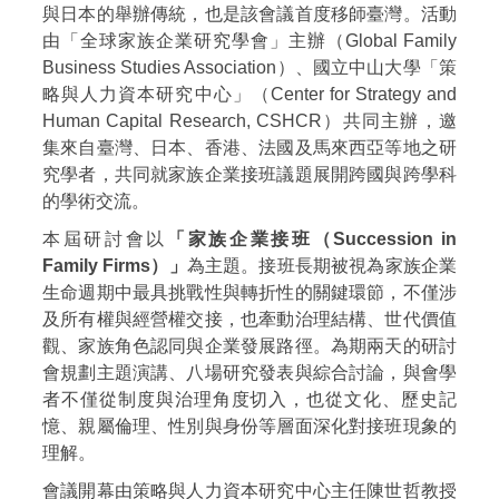
與日本的舉辦傳統，也是該會議首度移師臺灣。活動
由「全球家族企業研究學會」主辦（Global Family
Business Studies Association）、國立中山大學「策
略與人力資本研究中心」（Center for Strategy and
Human Capital Research, CSHCR）共同主辦，邀
集來自臺灣、日本、香港、法國及馬來西亞等地之研
究學者，共同就家族企業接班議題展開跨國與跨學科
的學術交流。
本屆研討會以
「家族企業接班（Succession in
Family Firms）」
為主題。接班長期被視為家族企業
生命週期中最具挑戰性與轉折性的關鍵環節，不僅涉
及所有權與經營權交接，也牽動治理結構、世代價值
觀、家族角色認同與企業發展路徑。為期兩天的研討
會規劃主題演講、八場研究發表與綜合討論，與會學
者不僅從制度與治理角度切入，也從文化、歷史記
憶、親屬倫理、性別與身份等層面深化對接班現象的
理解。
會議開幕由策略與人力資本研究中心主任陳世哲教授