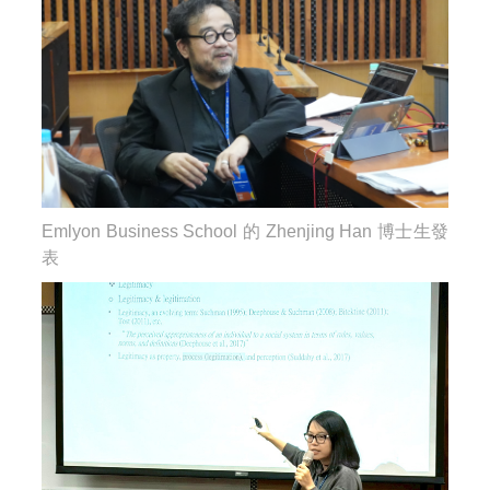
Emlyon Business School 的 Zhenjing Han 博士生發
表