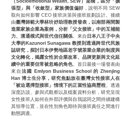
（Socioemotional Wealth, SEW）架構，區分「擴
張型」與「收斂型」家族價值偏好
，說明不同 SEW
取向如何影響 CEO 接班決策與接班規劃設計。接續
由
臺灣師範大學林玠妤助理教授發表，以南部兩間製
造業家族企業為案例，分析「父女接班」中的互補能
力、溝通模式與世代信任關係
。來自
日本八王子中央
大學的Kazunori Sunagawa 教授則透過跨世代民族
誌研究，探討日本伊勢地區老字號茶業企業的制度與
文化轉化，揭露女性於企業改革、品牌更新與文化延
續中的重要但常被忽略的角色
。首日最後一場發表由
來自
法國 Emlyon Business School 的 Zhenjing
Han 博士生分享，研究焦點放在臺灣女性接班人在
「被迫選擇型接班」情境下的正當性協商歷程
。透過
深度訪談、參與式觀察以及檔案資料分析，研究呈現
女性接班人如何在外部評價與自我認同之間持續建構
其領導位置，並在性別角色期待與接班責任之間進行
動態調適。