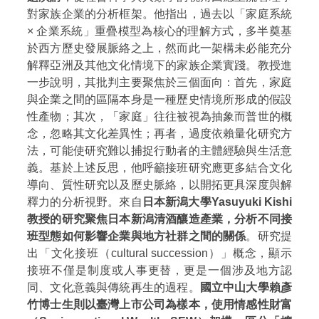
對家族企業的分析框架。他指出，過去以「家庭系統
× 企業系統」重疊模型為核心的理解方式，多半奠基
於西方歷史發展脈絡之上，然而此一架構未必能充分
解釋亞洲及其他文化情境下的家族企業實踐。教授進
一步說明，其批判主要聚焦於三個面向：首先，家庭
與企業之間的區隔本身是一種歷史情境所形成的假設
性產物；其次，「家庭」往往被視為抽象而普世的概
念，忽略其文化差異性；再者，過度依賴量化研究方
法，可能使研究難以捕捉行動者的主體經驗與生活意
義。基於上述反思，他呼籲接班研究應更多結合文化
導向、質性研究以及歷史脈絡，以開拓更具深度與解
釋力的分析視野。來自
日本新潟大學Yasuyuki Kishi
教授的研究聚焦日本新潟清酒釀造產業，分析不同接
班型態如何影響企業與地方社群之間的關係
。研究提
出「文化接班（cultural succession）」概念，顯示
接班不僅是制度或人事更替，更是一個涉及地方認
同、文化意義與傳統再生的過程。
國立中山大學賴彥
竹博士生則以臺灣上市公司為樣本，使用情感性財富