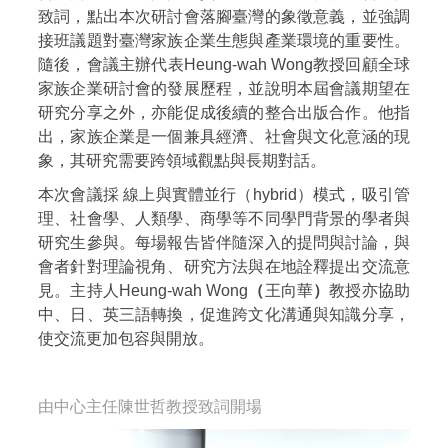
致詞，點出本次研討會落腳臺灣的象徵意義，並強調
接班議題對臺灣家族企業生態與產業環境的重要性。
隨後，會議主辦代表Heung-wah Wong教授回顧全球
家族企業研討會的發展歷程，並說明本屆會議期望在
研究分享之外，亦能促成後續的整合出版合作。他指
出，家族企業是一個兼具經濟、社會與文化意涵的現
象，其研究需要跨領域觀點與長期對話。
本次會議採 線上與實體並行（hybrid）模式，吸引管
理、社會學、人類學、商學等不同學門背景的學者與
研究生參與。每場報告皆伴隨深入的提問與討論，與
會者針對理論視角、研究方法與在地詮釋提出交流意
見。主持人Heung-wah Wong
（
王向華
）
教授亦協助
中、日、英三語轉換，促進跨文化溝通與知識分享，
使交流更加包容與開放。
由中心主任陳世哲教授致詞開場