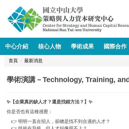
跳
到
主
要
內
容
中心介紹
核心人物
學術成果
國際合作
區
塊
首頁
最新消息
學術演講－Technology, Training, and S
✨
【企業真的缺人才？還是找錯方法？】
✨
你是否也有這種感覺：
👉 明明一直在招人，卻總是找不到合適的人才？
👉 技術在升級，但人才好像跟不上？