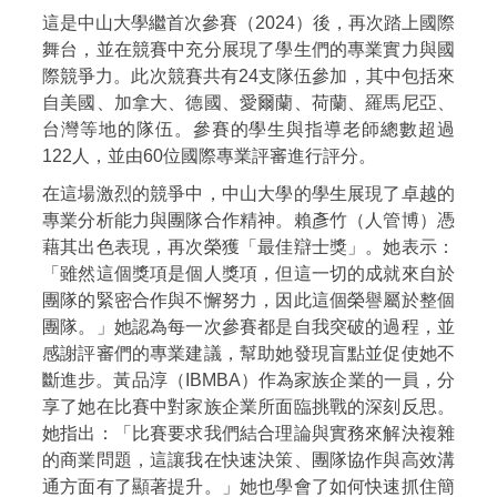
這是中山大學繼首次參賽（2024）後，再次踏上國際
舞台，並在競賽中充分展現了學生們的專業實力與國
際競爭力。此次競賽共有24支隊伍參加，其中包括來
自美國、加拿大、德國、愛爾蘭、荷蘭、羅馬尼亞、
台灣等地的隊伍。參賽的學生與指導老師總數超過
122人，並由60位國際專業評審進行評分。
在這場激烈的競爭中，中山大學的學生展現了卓越的
專業分析能力與團隊合作精神。賴彥竹（人管博）憑
藉其出色表現，再次榮獲「最佳辯士獎」。她表示：
「雖然這個獎項是個人獎項，但這一切的成就來自於
團隊的緊密合作與不懈努力，因此這個榮譽屬於整個
團隊。」她認為每一次參賽都是自我突破的過程，並
感謝評審們的專業建議，幫助她發現盲點並促使她不
斷進步。黃品淳（IBMBA）作為家族企業的一員，分
享了她在比賽中對家族企業所面臨挑戰的深刻反思。
她指出：「比賽要求我們結合理論與實務來解決複雜
的商業問題，這讓我在快速決策、團隊協作與高效溝
通方面有了顯著提升。」她也學會了如何快速抓住簡