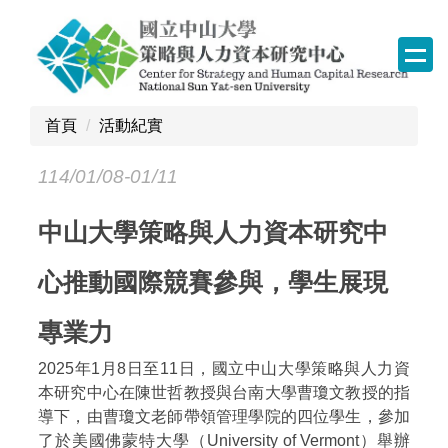
跳
到
主
要
內
首頁
活動紀實
容
區
114/01/08-01/11
塊
中山大學策略與人力資本研究中
心推動國際競賽參與，學生展現
專業力
2025年1月8日至11日，國立中山大學策略與人力資
本研究中心在陳世哲教授與台南大學曹瓊文教授的指
導下，由曹瓊文老師帶領管理學院的四位學生，參加
了於美國佛蒙特大學（University of Vermont）舉辦