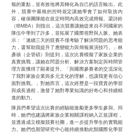
報的重點，並有效地將其轉化為自己的語言輸出。此
外，競賽中嚴格的控時規定讓她學會了如何取捨內
容，確保團隊能在規定時間內高效完成簡報。梁詩鈴
（IBMBA）則指出，這次競賽讓她從來自不同國家的
隊伍中學到了許多，並拓展了國際視野與人脈。她表
示：「連續三天的競賽不僅考驗了解決問題的思考能
力，還幫助我提升了應變能力與簡報展演技巧。」林
彥禛（企管碩）則提到，這次比賽模擬了家族企業的
真實挑戰，讓她在問題分析、解決方案制定與時間管
理方面獲得了顯著提升。「與國際參賽者的交流深化
了我對家族企業與多元文化的理解，也讓我更有信心
面對挑戰。」對她而言，這次經歷是一段寶貴的學習
與成長過程，激發了她對專業知識的好奇心和持續精
進的動力。
隊員們希望這次比賽的經驗能激勵更多學生參與。同
時，她們也建議將家族企業相關課程納入正規課程，
並透過成立模擬競賽社團，進一步提升學生的實戰能
力。她們也期望研究中心能持續推動此類國際化學習