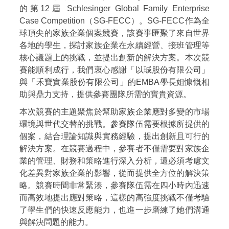
的第12屆 Schlesinger Global Family Enterprise
Case Competition（SG-FECC）。SG-FECC作為全
球頂尖的家族企業個案競賽，該賽事匯聚了來自世界
各地的學生，探討家族企業在永續經營、接班管理等
核心議題上的挑戰，並提出創新的解決方案。本次競
賽能順利成行，我們衷心感謝「以珹股份有限公司」
與「禾寶實業股份有限公司」的EMBA學長姐慷慨相
助與鼎力支持，提供參賽團隊所需的寶貴資源。
本次競賽的主題聚焦於幫助家族企業應對多變的市場
環境與世代交替的挑戰。參賽隊伍需要根據所提供的
個案，結合理論知識與實務經驗，提出創新且可行的
解決方案。在競賽過程中，參賽者不僅需要對家族企
業的管理、財務和策略進行深入分析，還必須考慮文
化差異對家族企業的影響，從而提供全方位的解決策
略。競賽時間非常緊湊，參賽隊伍需在四小時內迅速
而高效地提出應對策略，這樣的高強度挑戰不僅考驗
了學生們的快速反應能力，也進一步磨練了她們溝通
與解決問題的能力。