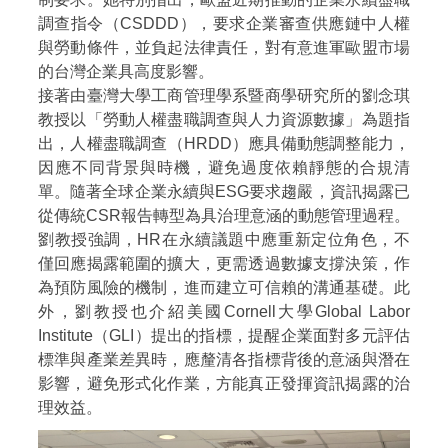
調查指令（CSDDD），要求企業審查供應鏈中人權
與勞動條件，並負起法律責任，對有意進軍歐盟市場
的台灣企業具高度影響。
接著由臺灣大學工商管理學系暨商學研究所的劉念琪
教授以「勞動人權盡職調查與人力資源數據」為題指
出，人權盡職調查（HRDD）應具備動態調整能力，
因應不同背景與時機，避免過度依賴靜態的合規清
單。隨著全球企業永續與ESG要求趨嚴，資訊揭露已
從傳統CSR報告轉型為具治理意涵的動態管理過程。
劉教授強調，HR在永續議題中應重新定位角色，不
僅回應揭露範圍的擴大，更需透過數據支撐決策，作
為預防風險的機制，進而建立可信賴的溝通基礎。此
外，劉教授也介紹美國Cornell大學Global Labor
Institute（GLI）提出的指標，提醒企業面對多元評估
標準與產業差異時，應釐清各指標背後的意涵與潛在
影響，避免形式化作業，方能真正發揮資訊揭露的治
理效益。