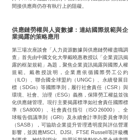
間接供應商仍存有執行上的阻礙。
供應鏈勞權與人資數據：連結國際規範與企
業揭露的策略應用
第三場次座談會「人力資源數據與供應鏈勞權盡職調
查」首先由中國文化大學戴曉惠教授以「企業資訊揭
露的框架規範」為題，聚焦企業資訊揭露與國際人權
規範。戴教授說明，企業應依循國際勞工公約
（ILO）、聯合國全球盟約（UNGC）、永續發展目
標（SDGs）等國際準則，履行社會責任（CSR）與
環境、社會、治理（ESG）義務，保障勞工權益並強
化供應鏈管理。現行主要揭露標準如社會責任國際標
準（SA8000）、社會責任指引（ISO 26000）、全
球報告倡議準則（GRI）及永續會計準則委員會準則
（SASB），可協助企業提升管理透明度與評估營運
影響，並因應MSCI、DJSI、FTSE Russell等評級機
制要求。她特別指出，歐盟近期推動的企業永續盡職