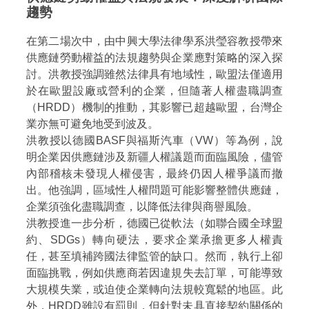
趨勢
在第二場次中，由中興大學法律學系洪瑩容教授帶來
供應鏈勞動權益的法規趨勢與企業應對策略的深入探
討。洪教授強調雖然法律具有地域性，歐盟法僅適用
於在歐盟設廠或營利的企業，但隨著人權盡職調查
（HRDD）機制的推動，其影響已超越歐盟，台灣企
業亦無可避免地受到波及。
洪教授以德國BASF與福斯汽車（VW）等為例，說
明企業因供應鏈涉及新疆人權議題而面臨風險，儘管
內部稽核未發現人權侵害，最終仍因人權爭議而撤
出。他強調，區域性人權問題可能影響整體供應鏈，
企業須強化盡職調查，以降低法律與商譽風險。
洪教授進一步分析，德國已從軟法（如聯合國全球盟
約、SDGs）轉向硬法，要求企業承擔更多人權責
任，甚至填補跨國法律監管的缺口。然而，執行上卻
面臨挑戰，例如供應商若因違規失去訂單，可能導致
大規模失業，或迫使企業轉向法規較寬鬆的地區。此
外，HRDD雖設有罰則，但針對未具直接契約關係的